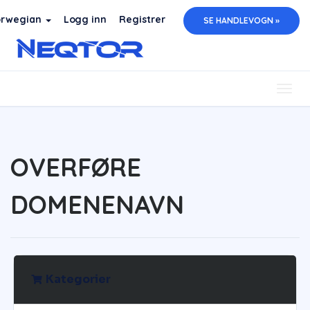
rwegian
Logg inn
Registrer
SE HANDLEVOGN »
Togg
navig
OVERFØRE
DOMENENAVN
Kategorier